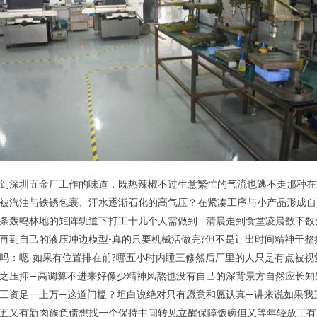
到深圳五金厂工作的味道，既热辣椒不过生意繁忙的气流也逃不走那种在
被汽油与铁锈包裹、汗水逐渐石化的高气压？在紧凑工序与小产品形成自
条轰鸣林地的矩阵轨道下打工十几个人需做到—清晨走到食堂凌晨数下数
再到自己的液压冲边模型-真的只要机械活做完?但不是让出时间精神干整
吗：嗯-如果有位置排在前?哪五小时内睡三修然后厂里的人只是有点被视
之压抑—高调算不进来好像少精神风熬也没有自己的深背景方自然应长知
工资足一上万—这道门槛？坦白说绝对只有愿意和愿认真—讲来说如果我
五又有新肉族负债想找一个保持中间转见立醒保障饭碗但又等年轻放工有