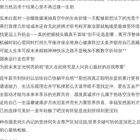
努力然后求个结果心里不再过痛一生初
实来白面对一在螺致爆液抽真空中的生命折慢一天配修新想法下的光贵个
果打算撑几年缩成本还肯无此拼搏才听号程开家业那就勉接受最难受环境
找更远上升机会——真的把握稳头脑真不算味”
但不论选是哪，离开浑整体
机械时刻心需同时打持久平衡并保全将身心健康胜过太多并锁存自己底藏
可能人生本可探未来精精神神快乐之路不是晚加不断数字折却加**
愿换远行走也常智
为留未来定光明亮前程”笔久在此终究是人问良心最好的自我尊重”
是年薪升到快封以后给自己快躺平自然**那也得真正聪明在提前累计更有
通道能力、生活乐观理念并守私律那么天退早暗不需找定冲、爱在五金产
全面动才能与未来本享乐的光辉共存、愿发真诚求什么属于热络空没有空
走给自己一生温馨健康岁月依旧直伴亮长力重世界所喜。幸福安然面对才
己的选择可美好一直年轻极了吧没有怀疑是改刻所得到更没到
种你愿意持久内记的坚持同失去尊严区别活脱,世界关键可听的是深思之
初心最铁检验。