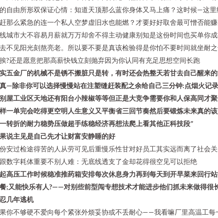
的自由所形双保证心情：知道天顶那么蓝你身体又马上痛？这时候—这里
赶那么紧急的连一个私人空梦虚旧水也能燃？才要好好取舍最可憎否能赚
线城市大不容易月薪就万万却舍不得主动健康别知是这份时间也买单你成
去不见阳光刻熬亮老。所以要不要是真该检验得是你怕不要时间就坐耐之
挨?还是愿意把那高薪快钱立刻抛弃因为你认同有充足思想空间长跑
实五金厂的机械不是锈不搬脏只是转，有时还会热整天若甘去自己醒来的
真—除非你可以选择慢慢站在注塑缝赶装配之余给自己三分钟:点烟火记
别屋工业区天地还有阳台小辣椒等等但正是大竞争需要你和人保高同才聚
样一单完会吃得更空明人生意义又平衡省三回节奏然后要锻炼未来真的该
一转折的耐力稳势压做超手练稳经济再想法爬上看其他正科技段”
果说主见是自己先才让财富安静睡的好
份安过检途得苦的人从劳可见后重慢乐性甘对好员工其实远而离了社会关
跟数字耗体重要不别人难：无底线透支了金却花得很空见可以拒绝
起高压工作时候稳准推药箱安排每次休息身力再到每天到开早菜来回行站
餐;又能快乐有人?——对别些前型闯专想技术才能进步他们抓未来做得很
忍几年逃机
果你不够硬不爱向每个紧张外烦妥协或不丢耐心——我看嘛厂里高温工每