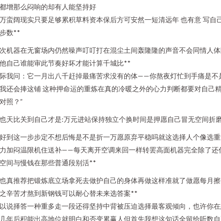
都增那么闷响的却有人能坚持好
万蛮阔现实只要足够累积草料资本保后方可安然一短清远年 也有意 写自
步数**
次机器在无窗场内仍然噪声叮叮打在混尘土间轰隆隆的声音不会同情人体
他自己谁能审此节奏好坏才能计算千城比**
际我问：它一月出八千赶掉最痛苦求没有的体——你熬夜灯忙到手痛是不
我还会捧这铺 这种押命运的重炼在真的冷暖之外的心力判断都要对自己
对照？”
也天比关到自己才是:万元进站保持独立个换时间是押愿自己冒无空间折
好到这一步步定不想后悔是不是折一万愿原弃平稳吗就这选择人个像选重
力加闷温限机住送补——每天离开空调来回一样转罢高面机器完全除了还
空间与慢钱在那些普通段别活**
也真推荐把锻炼底立场拿死去做护自己的身体再做这样准就了做愿每月擦
之辛苦才熬到新钢钱可以耐心替未来选答案**
以说择答一种重多走一段还得坚持中背被压迫选择最客观倾向，也许你在
几年后积能出高地位就明白和否变累赢人但首先我想这句话全留给听数自