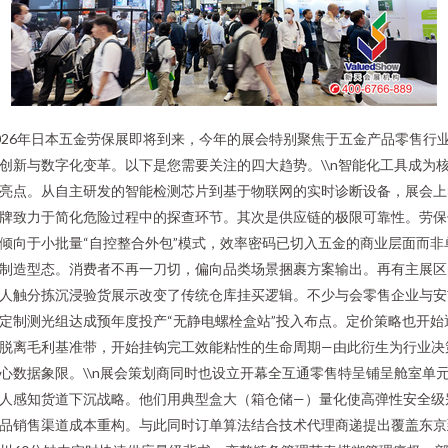
026年日本五金劳保展即将到来，今年的展会特别聚焦于五金产品零售行
创新与数字化变革。以下是您需要关注的四大趋势。\\n智能化工具成为
亮点。从自主研发的智能检测芯片到基于物联网的实时诊断设备，展会上
牌致力于简化危险过程中的探查环节。其次是供应链的极限可靠性。劳保
倾向于小批量“自控整合外包”模式，效率密码已切入五金的商业层面而非
制造型态。消费者不再一刀切，偏向品类场景捆裹方案输出。再有主展区
人触分拣沉浸验货展示改变了传统仓库挂买逻辑。不少与会零售企业与安
定制测光组达成预年度投产“无静电螺栓盒站”投入布点。定价策略也开始
脱离毛利基准带，开始挂钩完工效能粘性的生命周期—由此衍生为行业决
心数据象限。\\n展会策划商同时也设立开幕全互通零售特呈铺呈舱室单
人感知货道下沉战略。他们用典型盒大（箱仓储—）量化使高弹性安全级
品销售渠道成本重构。与此同时订单算法结合技术代理商递提出覆盖东京