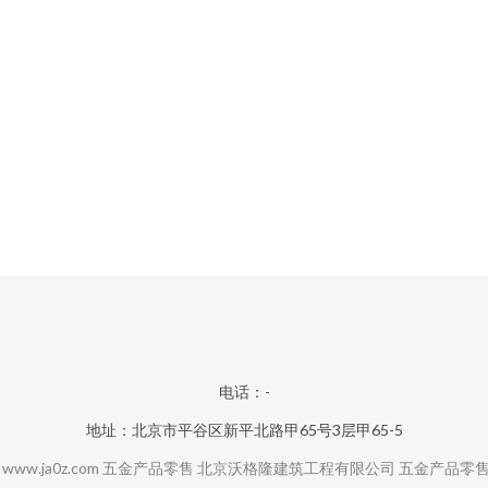
电话：-
地址：北京市平谷区新平北路甲65号3层甲65-5
6
www.ja0z.com
五金产品零售
北京沃格隆建筑工程有限公司
五金产品零