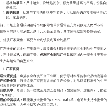
规格与承重
：尺寸越大、设计越复杂、额定承重越高的吊码，价格自
也越高。
采购数量
：批发与零售的价格差异显著，大批量采购通常能获得更优
的厂家直供价。
前，市场上普通碳钢镀锌吊码的零售单价通常在几角到数元人民币不等，
锈钢吊码则可能从数元到十几元甚至更高，具体需根据规格参数确定。
、优质厂家聚焦：高要市金利镇俊利五金制品厂
广东众多的五金生产集群中，高要市金利镇是重要的五金制品生产基地之
，产业链成熟，配套完善。
俊利五金制品厂
便是该区域内一家专注于五金
生产与销售的典型企业。
厂家优势
：
理位置优越
：坐落在金利镇五金工业区，便于原材料采购和成品物流运输
产经验丰富
：通常这类厂家拥有多年的生产经验，对吊码等标准件的生产
和质量控制有成熟体系。
品线集中
：专注于某一类或某几类五金制品（如紧固件、连接件），能做
“专而精”。
活的经营模式
：既能承接大批量的OEM/ODM订单，也通常支持小批量
或样品采购，方便小型客户或项目需求。