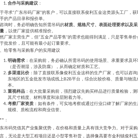
合作与采购建议
：
于寻求“广东吊码厂家”的客户，可以直接联系俊利五金这类源头工厂，获
手的产品目录和报价单。
咨询时，务必明确告知所需吊码的
材质、规格尺寸、表面处理要求以及采
量
，以便厂家提供精准报价。
然厂家主营生产，但“五金产品零售”的需求也能得到满足，只是零售单价
于批发价，且可能有最小起订量要求。
、给零售与采购客户的实用建议
明确需求
：在采购前，务必确认所需吊码的使用场景、承重要求及环
（是否潮湿，涉及防腐），从而确定材质和工艺。
多渠道比价
：除了直接联系像俊利五金这样的生产厂家，也可以咨询
东地区的五金批发市场或线上B2B平台，综合比较价格、质量与物流
本。
重视样品
：在大批量采购前，强烈建议先购买样品进行质量检验，测
其尺寸精度、材料厚度和涂层附着力等。
考察厂家资质
：如有条件，可实地考察或通过行业口碑了解厂家的生
规模、质检流程和商业信誉。
***：
东吊码凭借其产业集聚优势，在价格和质量上具有强大竞争力。对于采购
言，无论是大型工程项目还是小型零售补货，选择像高要市金利镇俊利五