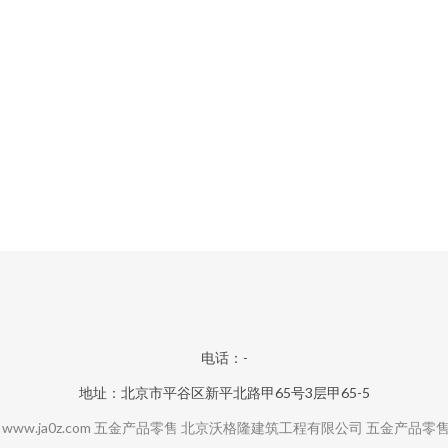
电话：-
地址：北京市平谷区新平北路甲65号3层甲65-5
6
www.ja0z.com
五金产品零售
北京沃格隆建筑工程有限公司
五金产品零